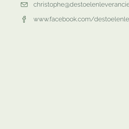
christophe@destoelenleverancie
www.facebook.com/destoelenle