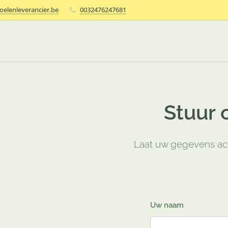
elenleverancier.be
0032476247681
Stuur 
Laat uw gegevens ach
Uw naam