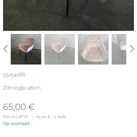
55x54x86
Zithoogte 48cm
65,00
€
Prijs Incl. BTW
65,00 € / 1 stuks
Op voorraad